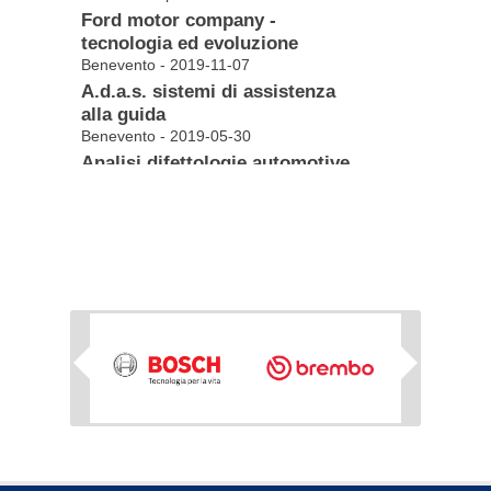
Ford motor company -
tecnologia ed evoluzione
Benevento - 2019-11-07
A.d.a.s. sistemi di assistenza
alla guida
Benevento - 2019-05-30
Analisi difettologie automotive
Benevento - 2018-10-25
Trasmissioni automatiche
Benevento - 2018-05-17
Renault - tecnologia comfort
Benevento - 2017-10-20
Renault - tecnologia motoristica
Salerno - 2017-10-13
Electric concept vehicle`s
Next
Benevento - 2017-06-13