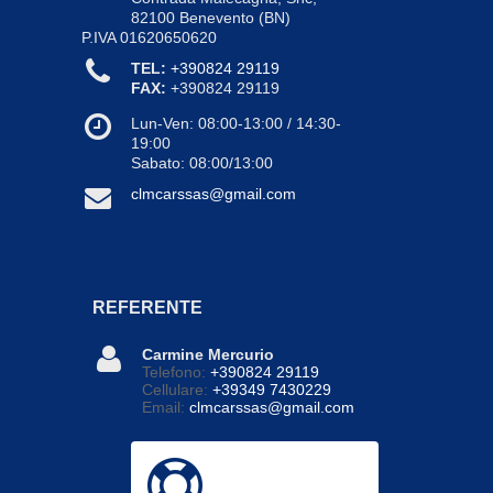
82100
Benevento
(BN)
P.IVA 01620650620
TEL:
+390824 29119
FAX:
+390824 29119
Lun-Ven: 08:00-13:00
/
14:30-
19:00
Sabato:
08:00/13:00
clmcarssas@gmail.com
REFERENTE
Carmine Mercurio
Telefono:
+390824 29119
Cellulare:
+39349 7430229
Email:
clmcarssas@gmail.com