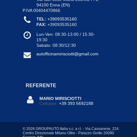
94100
Enna
(EN)
P.IVA 00404470866
TEL:
+39093535160
FAX:
+39093535160
Lun-Ven: 08:30-13:00
/
15:30-
19:30
Sabato:
08:30/12:30
autofficinamirisciotti@gmail.com
REFERENTE
MARIO MIRISCIOTTI
Cellulare:
+39 393 5692188
© 2026 GROUPAUTO Italia s.c. a r.l. - Via Cassanese, 224
Centro Direzionale Milano Oltre - Palazzo Giotto 20090