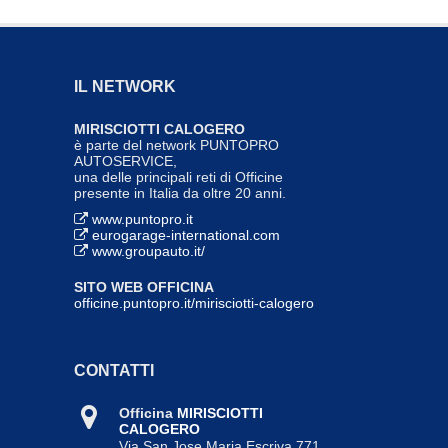
Catania - 2015-07-06
Tecnologia cng ecofuel
Catania - 2015-04-28
Safety work hybrid -
IL NETWORK
attribuzione qualifica pes-pav
1a+2a
MIRISCIOTTI CALOGERO
è parte del network PUNTOPRO
Catania - 2014-12-15
AUTOSERVICE,
Evoluzione nuove tecnologie
una delle principali reti di Officine
2009
presente in Italia da oltre 20 anni.
Catania - 2009-11-13
www.puntopro.it
Tecnologia hybrid toyota
eurogarage-international.com
www.groupauto.it/
Catania - 2014-06-27
Mercedes classe c
SITO WEB OFFICINA
Catania - 2009-06-23
officine.puntopro.it/mirisciotti-calogero
Nwg-manutenzione e
riparazione veicoli elettrici
Catania - 2013-01-21
CONTATTI
Nuove tecnologie automotive
Catania - 2012-11-07
Officina
MIRISCIOTTI
CALOGERO
Via San Jose Maria Escriva 771
,