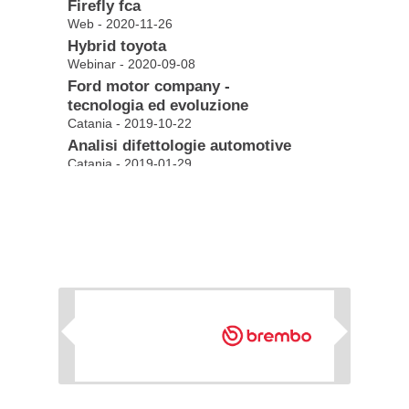
Firefly fca
Web - 2020-11-26
Hybrid toyota
Webinar - 2020-09-08
Ford motor company -
tecnologia ed evoluzione
Catania - 2019-10-22
Analisi difettologie automotive
Catania - 2019-01-29
Analisi difettologie automotive
Catania - 2018-10-09
Renault - tecnologia motoristica
Catania - 2017-11-14
Fiat - innovazione nel comfort
Palermo - 2017-04-13
Fiat - innovazione nei motori
Catania - 2017-02-03
Next
Motormanagement experience
Catania - 2015-11-17
Corso progetto spring -
engagement